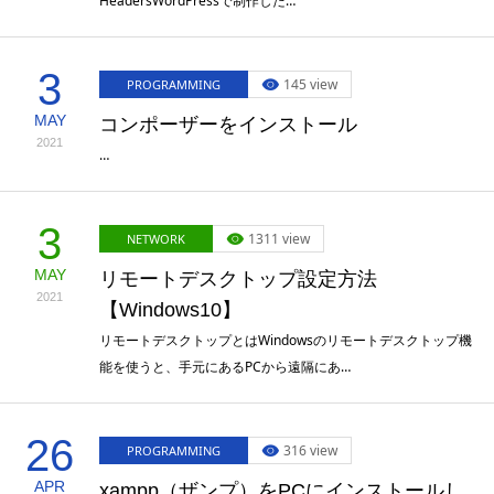
HeadersWordPressで制作した…
3
145 view
PROGRAMMING
MAY
コンポーザーをインストール
2021
…
3
1311 view
NETWORK
MAY
リモートデスクトップ設定方法
2021
【Windows10】
リモートデスクトップとはWindowsのリモートデスクトップ機
能を使うと、手元にあるPCから遠隔にあ…
26
316 view
PROGRAMMING
APR
xampp（ザンプ）をPCにインストールし